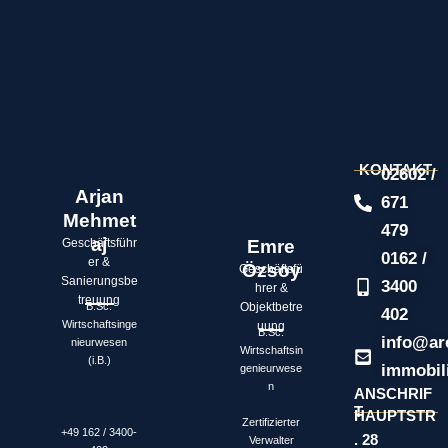
KONTAKT
02602 /
Arjan
671
Mehmet
479
aj
Geschäftsführ
Emre
0162 /
er &
Özsoy
Geschäftsfü
Sanierungsbe
3400
hrer &
treuung
Objektbetre
B.Sc.
402
Wirtschaftsinge
uung
B.Sc.
info@ar
nieurwesen
Wirtschaftsin
(i.B.)
immobil
genieurwese
n
ANSCHRIF
T
HAUPTSTR
Zertifizierter
+49 162 / 3400-
. 28
Verwalter