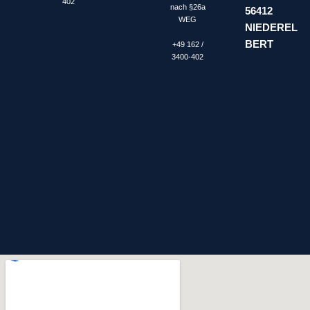
402
nach §26a
56412
WEG
NIEDEREL
BERT
+49 162 /
3400-402